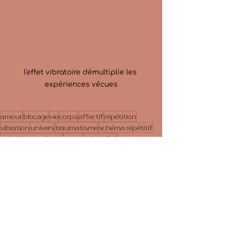
l'effet vibratoire démultiplie les 
expériences vécues
amour
blocage
vie
corps
affectif
répétition
vibration
univers
traumatisme
schéma répétitif
prise de conscience
peurs
culpabilité
autosabotage
confiance
programmation
blessure
écho
existence
résonnance
boucle
cristallisation
social
symptôme
dévalorisation
manque d'amour de soi
abandon
rejet
âme
travail sur soi
La psychogénéalogie
La kinésiologie