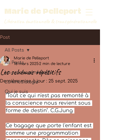
Marie de Pelleport
Libération émotionnelle
&
transgénérationnelle
Post
All Posts
Marie de Pelleport
All Posts
18 mars 2025
2 min de lecture
Les schémas répétitifs
La psychogénéalogie
Dernière mise à jour :
25 sept. 2025
La kinésiologie
Qui je suis
"Tout ce qui n'est pas remonté à 
la conscience nous revient sous 
forme de destin". C.G.Jung 
Ce bagage que porte l'enfant est 
comme une programmation 