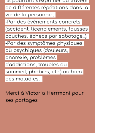
Ils pourront s'exprimer au travers 
de différentes répétitions dans la 
vie de la personne : 
-Par des événements concrets 
(accident, licenciements, fausses 
couches, échecs par sabotage...). 
-Par des symptômes physiques 
où psychiques (douleurs, 
anorexie, problèmes 
d'addictions, troubles du 
sommeil, phobies, etc.) ou bien 
des maladies.  
Merci à Victoria Herrmani pour 
ses partages 