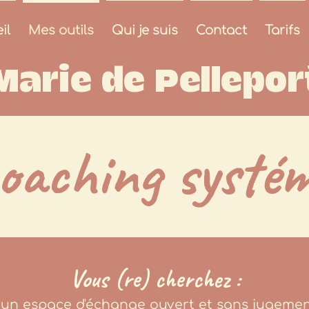
il
Mes outils
Qui je suis
Contact
Tarifs
Marie de Pellepor
oaching systém
Vous (re) cherchez :
 un espace d'échange ouvert et sans jugeme