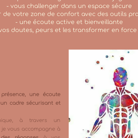
- vous challenger dans un espace sécure
ir de votre zone de confort avec des outils pr
- une écoute active et bienveillante
vos doutes, peurs et les transformer en force
 ?
e
présence, une écoute
, un cadre sécurisant et
mique, à travers un
, je vous accompagne à
 des réponses
à vos