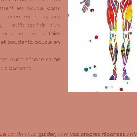
ournent en boucle dans
 souvent voire toujours
 Il suffit parfois d'un
ous aider à les
faire
s et boucler la boucle en
rs d'une séance d'
une
t à Bayonne.
que
est de vous
guider
, vers
vos propres réponses
enfo