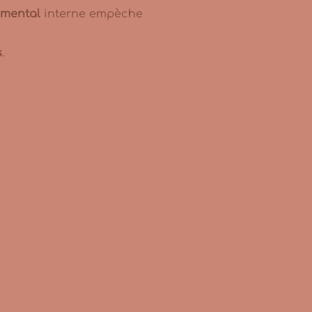
d mental
interne empèche
s
.