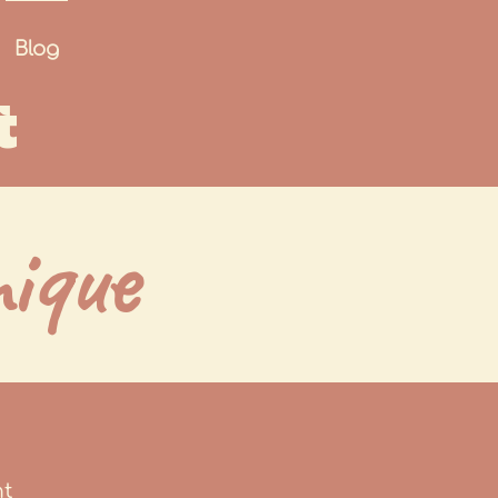
Blog
t
ique
nt