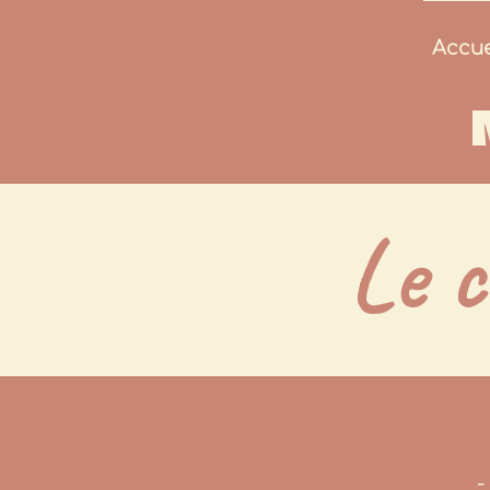
Accue
Le c
-