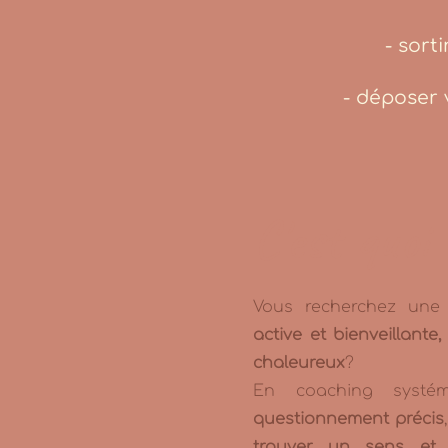
- sort
- déposer 
C'est quoi
Vous recherchez un
active et bienveillante
chaleureux
?
En coaching systé
questionnement précis
trouver un sens et