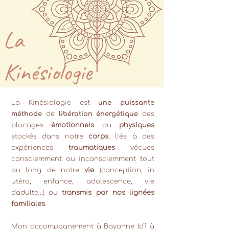
La
Kinésiologie
La Kinésiologie est
une puissante
méthode
de
libération énergétique
des
blocages
émotionnels
ou
physiques
stockés dans notre
corps
, liés à des
expériences
traumatiques
vécues
consciemment ou inconsciemment tout
au long de notre
vie
(conception, in
utéro, enfance, adolescence, vie
d'adulte...) ou
transmis par nos lignées
familiales
.
Mon accompagnement à Bayonne (d'1 à