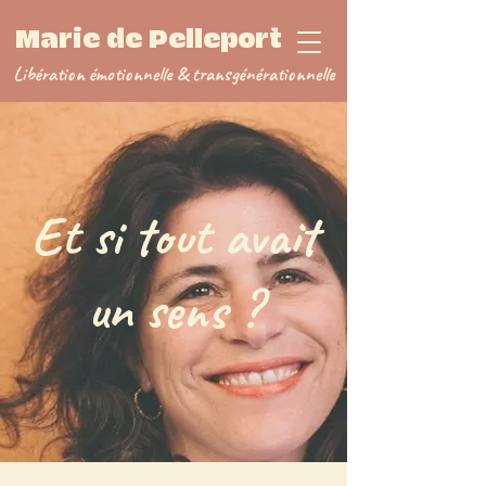
Marie de Pelleport
Libération émotionnelle
&
transgénérationnelle
Et si tout avait
un sens ?