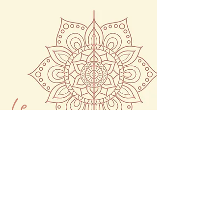
Le
coaching
Vous recherchez une
présence, une
écoute active et bienveillante, un cadre
sécurisant et chaleureux
?
En coaching systémique, à travers un
questionnement précis
, je vous